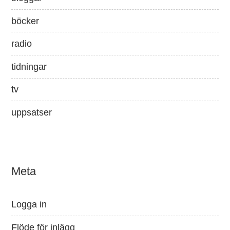
böcker
radio
tidningar
tv
uppsatser
Meta
Logga in
Flöde för inlägg