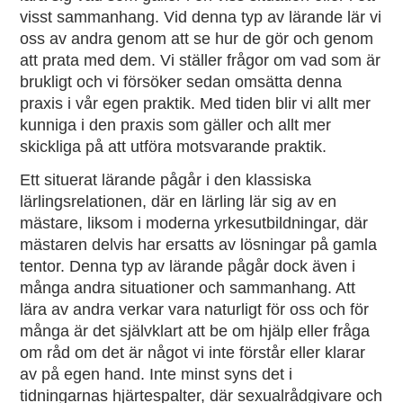
visst sammanhang. Vid denna typ av lärande lär vi
oss av andra genom att se hur de gör och genom
att prata med dem. Vi ställer frågor om vad som är
brukligt och vi försöker sedan omsätta denna
praxis i vår egen praktik. Med tiden blir vi allt mer
kunniga i den praxis som gäller och allt mer
skickliga på att utföra motsvarande praktik.
Ett situerat lärande pågår i den klassiska
lärlingsrelationen, där en lärling lär sig av en
mästare, liksom i moderna yrkesutbildningar, där
mästaren delvis har ersatts av lösningar på gamla
tentor. Denna typ av lärande pågår dock även i
många andra situationer och sammanhang. Att
lära av andra verkar vara naturligt för oss och för
många är det självklart att be om hjälp eller fråga
om råd om det är något vi inte förstår eller klarar
av på egen hand. Inte minst syns det i
tidningarnas hjärtespalter, där sexualrådgivare och