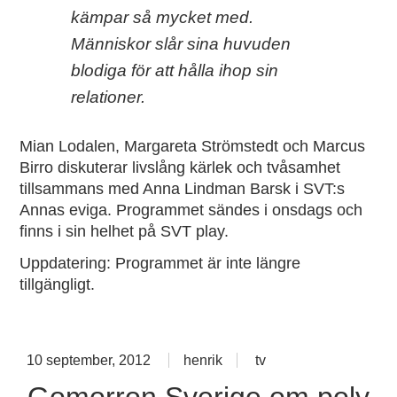
kämpar så mycket med.
Människor slår sina huvuden
blodiga för att hålla ihop sin
relationer.
Mian Lodalen, Margareta Strömstedt och Marcus
Birro diskuterar livslång kärlek och tvåsamhet
tillsammans med Anna Lindman Barsk i SVT:s
Annas eviga. Programmet sändes i onsdags och
finns i sin helhet på SVT play.
Uppdatering: Programmet är inte längre
tillgängligt.
no
co
on
10 september, 2012
henrik
tv
%s
Gomorron Sverige om poly