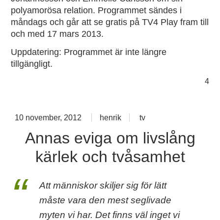
polyamorösa relation. Programmet sändes i
måndags och går att se gratis på TV4 Play fram till
och med 17 mars 2013.
Uppdatering: Programmet är inte längre
tillgängligt.
co
4
on
42
10 november, 2012
henrik
tv
Annas eviga om livslång
kärlek och tvåsamhet
Att människor skiljer sig för lätt
måste vara den mest seglivade
myten vi har. Det finns väl inget vi