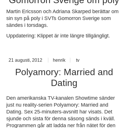
Martin Ericsson och Adriana Skarped berättar om
sin syn på poly i SVTs Gomorron Sverige som
sändes i torsdags.
Uppdatering: Klippet är inte längre tillgängligt.
no
co
on
21 augusti, 2012
henrik
tv
%s
Polyamory: Married and
Dating
Den amerikanska TV-kanalen Showtime sänder
just nu reality-serien
Polyamory: Married and
Dating
. Sex 25-minuters-avsnitt har visats. Det
sjunde och sista för denna säsong sänds i kväll.
Programmen går att ladda ner från nätet för den