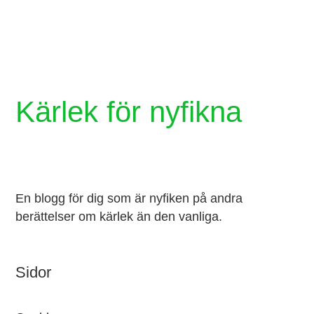
no
co
on
Kärlek för nyfikna
%s
En blogg för dig som är nyfiken på andra
berättelser om kärlek än den vanliga.
Sidor