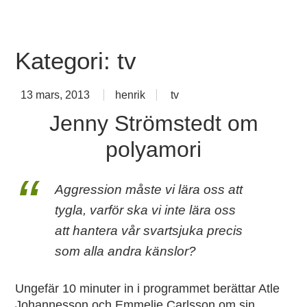
Skip
Kärlek för nyfikna
to
content
Kategori:
tv
13 mars, 2013
henrik
tv
Jenny Strömstedt om
polyamori
Aggression måste vi lära oss att
tygla, varför ska vi inte lära oss
att hantera vår svartsjuka precis
som alla andra känslor?
Ungefär 10 minuter in i programmet berättar Atle
Johannesson och Emmelie Carlsson om sin