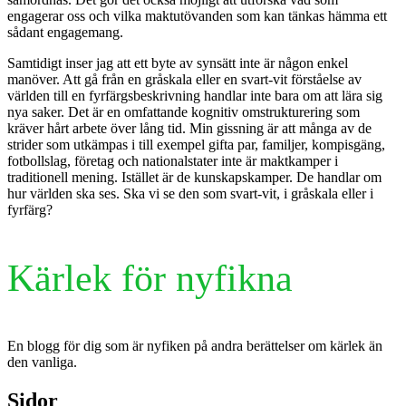
engagerar oss och vilka maktutövanden som kan tänkas hämma ett
sådant engagemang.
Samtidigt inser jag att ett byte av synsätt inte är någon enkel
manöver. Att gå från en gråskala eller en svart-vit förståelse av
världen till en fyrfärgsbeskrivning handlar inte bara om att lära sig
nya saker. Det är en omfattande kognitiv omstrukturering som
kräver hårt arbete över lång tid. Min gissning är att många av de
strider som utkämpas i till exempel gifta par, familjer, kompisgäng,
fotbollslag, företag och nationalstater inte är maktkamper i
traditionell mening. Istället är de kunskapskamper. De handlar om
hur världen ska ses. Ska vi se den som svart-vit, i gråskala eller i
fyrfärg?
Kärlek för nyfikna
En blogg för dig som är nyfiken på andra berättelser om kärlek än
den vanliga.
Sidor