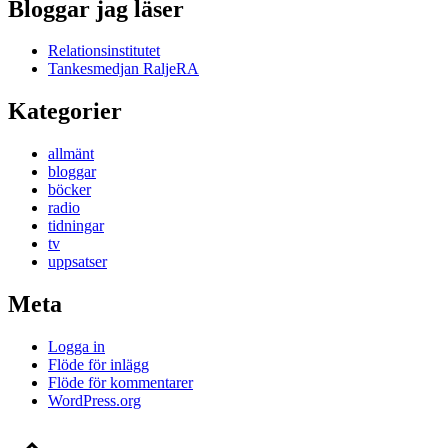
Bloggar jag läser
Relationsinstitutet
Tankesmedjan RaljeRA
Kategorier
allmänt
bloggar
böcker
radio
tidningar
tv
uppsatser
Meta
Logga in
Flöde för inlägg
Flöde för kommentarer
WordPress.org