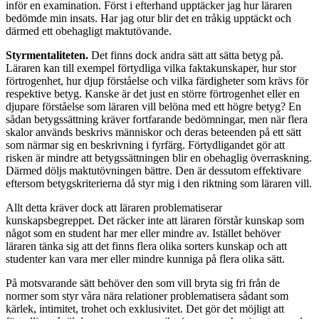
inför en examination. Först i efterhand upptäcker jag hur läraren
bedömde min insats. Har jag otur blir det en tråkig upptäckt och
därmed ett obehagligt maktutövande.
Styrmentaliteten.
Det finns dock andra sätt att sätta betyg på.
Läraren kan till exempel förtydliga vilka faktakunskaper, hur stor
förtrogenhet, hur djup förståelse och vilka färdigheter som krävs för
respektive betyg. Kanske är det just en större förtrogenhet eller en
djupare förståelse som läraren vill belöna med ett högre betyg? En
sådan betygssättning kräver fortfarande bedömningar, men när flera
skalor används beskrivs människor och deras beteenden på ett sätt
som närmar sig en beskrivning i fyrfärg. Förtydligandet gör att
risken är mindre att betygssättningen blir en obehaglig överraskning.
Därmed döljs maktutövningen bättre. Den är dessutom effektivare
eftersom betygskriterierna då styr mig i den riktning som läraren vill.
Allt detta kräver dock att läraren problematiserar
kunskapsbegreppet. Det räcker inte att läraren förstår kunskap som
något som en student har mer eller mindre av. Istället behöver
läraren tänka sig att det finns flera olika sorters kunskap och att
studenter kan vara mer eller mindre kunniga på flera olika sätt.
På motsvarande sätt behöver den som vill bryta sig fri från de
normer som styr våra nära relationer problematisera sådant som
kärlek, intimitet, trohet och exklusivitet. Det gör det möjligt att