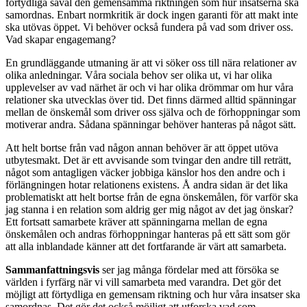
förtydliga såväl den gemensamma riktningen som hur insatserna ska
samordnas. Enbart normkritik är dock ingen garanti för att makt inte
ska utövas öppet. Vi behöver också fundera på vad som driver oss.
Vad skapar engagemang?
En grundläggande utmaning är att vi söker oss till nära relationer av
olika anledningar. Våra sociala behov ser olika ut, vi har olika
upplevelser av vad närhet är och vi har olika drömmar om hur våra
relationer ska utvecklas över tid. Det finns därmed alltid spänningar
mellan de önskemål som driver oss själva och de förhoppningar som
motiverar andra. Sådana spänningar behöver hanteras på något sätt.
Att helt bortse från vad någon annan behöver är att öppet utöva
utbytesmakt. Det är ett avvisande som tvingar den andre till reträtt,
något som antagligen väcker jobbiga känslor hos den andre och i
förlängningen hotar relationens existens. Å andra sidan är det lika
problematiskt att helt bortse från de egna önskemålen, för varför ska
jag stanna i en relation som aldrig ger mig något av det jag önskar?
Ett fortsatt samarbete kräver att spänningarna mellan de egna
önskemålen och andras förhoppningar hanteras på ett sätt som gör
att alla inblandade känner att det fortfarande är värt att samarbeta.
Sammanfattningsvis
ser jag många fördelar med att försöka se
världen i fyrfärg när vi vill samarbeta med varandra. Det gör det
möjligt att förtydliga en gemensam riktning och hur våra insatser ska
samordnas. Det gör det också möjligt att utforska vad som