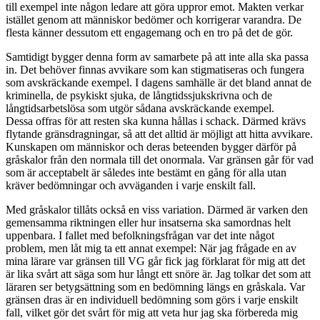
till exempel inte någon ledare att göra uppror emot. Makten verkar
istället genom att människor bedömer och korrigerar varandra. De
flesta känner dessutom ett engagemang och en tro på det de gör.
Samtidigt bygger denna form av samarbete på att inte alla ska passa
in. Det behöver finnas avvikare som kan stigmatiseras och fungera
som avskräckande exempel. I dagens samhälle är det bland annat de
kriminella, de psykiskt sjuka, de långtidssjukskrivna och de
långtidsarbetslösa som utgör sådana avskräckande exempel.
Dessa offras för att resten ska kunna hållas i schack. Därmed krävs
flytande gränsdragningar, så att det alltid är möjligt att hitta avvikare.
Kunskapen om människor och deras beteenden bygger därför på
gråskalor från den normala till det onormala. Var gränsen går för vad
som är acceptabelt är således inte bestämt en gång för alla utan
kräver bedömningar och avväganden i varje enskilt fall.
Med gråskalor tillåts också en viss variation. Därmed är varken den
gemensamma riktningen eller hur insatserna ska samordnas helt
uppenbara. I fallet med befolkningsfrågan var det inte något
problem, men låt mig ta ett annat exempel: När jag frågade en av
mina lärare var gränsen till VG går fick jag förklarat för mig att det
är lika svårt att säga som hur långt ett snöre är. Jag tolkar det som att
läraren ser betygsättning som en bedömning längs en gråskala. Var
gränsen dras är en individuell bedömning som görs i varje enskilt
fall, vilket gör det svårt för mig att veta hur jag ska förbereda mig