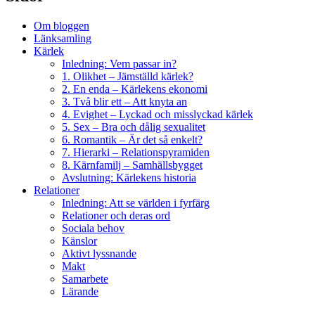
Om bloggen
Länksamling
Kärlek
Inledning: Vem passar in?
1. Olikhet – Jämställd kärlek?
2. En enda – Kärlekens ekonomi
3. Två blir ett – Att knyta an
4. Evighet – Lyckad och misslyckad kärlek
5. Sex – Bra och dålig sexualitet
6. Romantik – Är det så enkelt?
7. Hierarki – Relationspyramiden
8. Kärnfamilj – Samhällsbygget
Avslutning: Kärlekens historia
Relationer
Inledning: Att se världen i fyrfärg
Relationer och deras ord
Sociala behov
Känslor
Aktivt lyssnande
Makt
Samarbete
Lärande