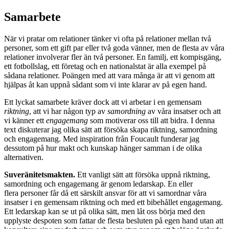
Skip
Samarbete
Kärlek för nyfikna
to
content
När vi pratar om relationer tänker vi ofta på relationer mellan två
personer, som ett gift par eller två goda vänner, men de flesta av våra
relationer involverar fler än två personer. En familj, ett kompisgäng,
ett fotbollslag, ett företag och en nationalstat är alla exempel på
sådana relationer. Poängen med att vara många är att vi genom att
hjälpas åt kan uppnå sådant som vi inte klarar av på egen hand.
Ett lyckat samarbete kräver dock att vi arbetar i en gemensam
riktning
, att vi har någon typ av
samordning
av våra insatser och att
vi känner ett
engagemang
som motiverar oss till att bidra. I denna
text diskuterar jag olika sätt att försöka skapa riktning, samordning
och engagemang. Med inspiration från Foucault funderar jag
dessutom på hur makt och kunskap hänger samman i de olika
alternativen.
Suveränitetsmakten.
Ett vanligt sätt att försöka uppnå riktning,
samordning och engagemang är genom ledarskap. En eller
flera personer får då ett särskilt ansvar för att vi samordnar våra
insatser i en gemensam riktning och med ett bibehållet engagemang.
Ett ledarskap kan se ut på olika sätt, men låt oss börja med den
upplyste despoten som fattar de flesta besluten på egen hand utan att