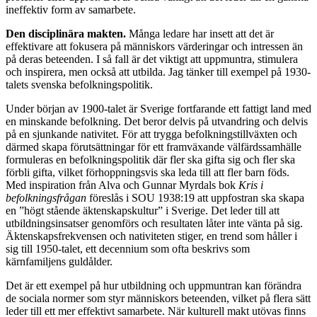
ineffektiv form av samarbete.
Den disciplinära makten.
Många ledare har insett att det är
effektivare att fokusera på människors värderingar och intressen än
på deras beteenden. I så fall är det viktigt att uppmuntra, stimulera
och inspirera, men också att utbilda. Jag tänker till exempel på 1930-
talets svenska befolkningspolitik.
Under början av 1900-talet är Sverige fortfarande ett fattigt land med
en minskande befolkning. Det beror delvis på utvandring och delvis
på en sjunkande nativitet. För att trygga befolkningstillväxten och
därmed skapa förutsättningar för ett framväxande välfärdssamhälle
formuleras en befolkningspolitik där fler ska gifta sig och fler ska
förbli gifta, vilket förhoppningsvis ska leda till att fler barn föds.
Med inspiration från Alva och Gunnar Myrdals bok
Kris i
befolkningsfrågan
föreslås i SOU 1938:19 att uppfostran ska skapa
en ”högt stående äktenskapskultur” i Sverige. Det leder till att
utbildningsinsatser genomförs och resultaten låter inte vänta på sig.
Äktenskapsfrekvensen och nativiteten stiger, en trend som håller i
sig till 1950-talet, ett decennium som ofta beskrivs som
kärnfamiljens guldålder.
Det är ett exempel på hur utbildning och uppmuntran kan förändra
de sociala normer som styr människors beteenden, vilket på flera sätt
leder till ett mer effektivt samarbete. När kulturell makt utövas finns