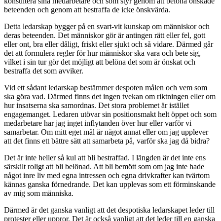
konsultera sina medarbetare och som styr genom att belöna önskade
beteenden och genom att bestraffa de icke önskvärda.
Detta ledarskap bygger på en svart-vit kunskap om människor och
deras beteenden. Det människor gör är antingen rätt eller fel, gott
eller ont, bra eller dåligt, friskt eller sjukt och så vidare. Därmed går
det att formulera regler för hur människor ska vara och bete sig,
vilket i sin tur gör det möjligt att belöna det som är önskat och
bestraffa det som avviker.
Vid ett sådant ledarskap bestämmer despoten målen och vem som
ska göra vad. Därmed finns det ingen tvekan om riktningen eller om
hur insatserna ska samordnas. Det stora problemet är istället
engagemanget. Ledaren utövar sin positionsmakt helt öppet och som
medarbetare har jag inget inflytanden över hur eller varför vi
samarbetar. Om mitt eget mål är något annat eller om jag upplever
att det finns ett bättre sätt att samarbeta på, varför ska jag då bidra?
Det är inte heller så kul att bli bestraffad. I längden är det inte ens
särskilt roligt att bli belönad. Att bli bemött som om jag inte hade
något inre liv med egna intressen och egna drivkrafter kan tvärtom
kännas ganska förnedrande. Det kan upplevas som ett förminskande
av mig som människa.
Därmed är det ganska vanligt att det despotiska ledarskapet leder till
protester eller uppror. Det är också vanligt att det leder till en ganska