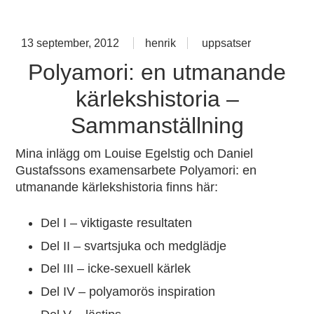
Skip
Kärlek för nyfikna
to
13 september, 2012
henrik
uppsatser
content
Polyamori: en utmanande
kärlekshistoria –
Sammanställning
Mina inlägg om Louise Egelstig och Daniel
Gustafssons examensarbete
Polyamori: en
utmanande kärlekshistoria
finns här:
Del I
– viktigaste resultaten
Del II
– svartsjuka och medglädje
Del III
– icke-sexuell kärlek
Del IV
– polyamorös inspiration