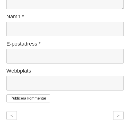
Namn
*
E-postadress
*
Webbplats
Inläggsnavigering
<
>